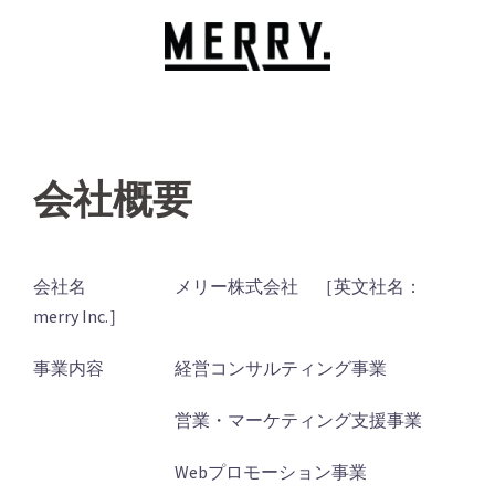
コ
ン
テ
ン
ツ
へ
会社概要
ス
キ
ッ
プ
会社名 メリー株式会社 ［英文社名：
merry Inc.］
事業内容 経営コンサルティング事業
営業・マーケティング支援事業
Webプロモーション事業